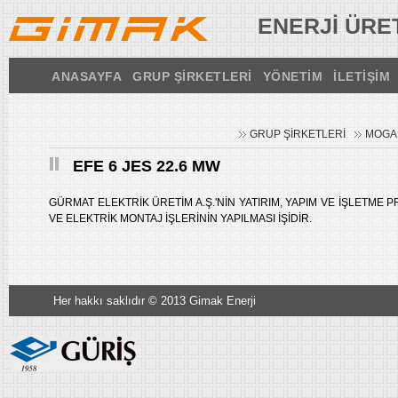
ENERJİ ÜRET
ANASAYFA
GRUP ŞİRKETLERİ
YÖNETİM
İLETİŞİM
GRUP ŞİRKETLERİ
MOGAN
EFE 6 JES 22.6 MW
GÜRMAT ELEKTRİK ÜRETİM A.Ş.'NİN YATIRIM, YAPIM VE İŞLETME
VE ELEKTRİK MONTAJ İŞLERİNİN YAPILMASI İŞİDİR.
Her hakkı saklıdır © 2013 Gimak Enerji