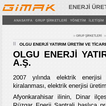
ENERJİ ÜRET
ANASAYFA
GRUP ŞİRKETLERİ
YÖNETİM
İLETİŞİM
GRUP ŞİRKETLERİ
OLGU ENERJİ YATIRIM ÜRETİM VE TİCARE
OLGU ENERJİ YATI
A.Ş.
2007 yılında elektrik enerjisi
kiralanması, elektrik enerjisi üret
Afyonkarahisar ilinin, Dinar i
Rüzgar Enerji Santrali başlıca pro